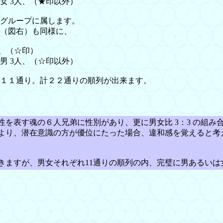
 女 3人、（★印以外）
グループに属します。
（図右）も同様に、
、（☆印）
と男 3人、（☆印以外）
１１通り。計２２通りの順列が出来ます。
を表す魂の６人兄弟に性別があり、更に男女比 3：3 の組み
より、潜在意識の方が優位にたった場合、違和感を覚えると考
ますが、男女それぞれ11通りの順列の内、完璧に男あるいは