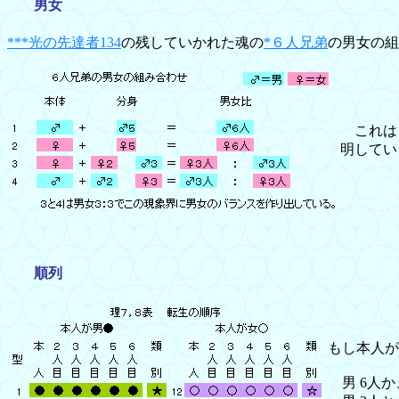
男女
***光の先達者134
の残していかれた魂の
*６人兄弟
の男女の組
これは、
明してい
順列
もし本人が
男 6人か