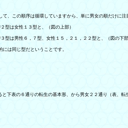
て、この順序は循環していますから、単に男女の順だけに注
#２型は女性１３型と、（図の上部）
#３型は男性６，７型、女性１５，２１，２２型と、（図の下
的には同じ型だということです。
と下表の６通りの転生の基本形、から男女２２通り（表、転