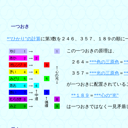
一つおき
*“ひかり”の計算
に第3数を２４６、３５７、１８９の順に
この一つおきの原理は、
２６４＝
***色の三原色
＝
*
３５７＝
***光の三原色
＝
*
が一つおきに配置されている
**１８９
＝
***心の“光”
は一つおきではなく一見矛盾