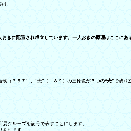
容は、
人おきに配置され成立しています。一人おきの原理はここにあ
環（３５７）、“光”（１８９）の三原色が
３つの“光”
で成り
所属グループを記号で表すことにします。
りあります。