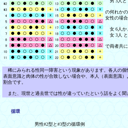
男 3人と
の何れかの
女性の場合
女 6人か
女 3人 
で両者共に
稀にみられる性同一障害という現象があります。各人の個性
表面意識と肉体の性が合致しない場合や、本人（表面意識）
割合です。
また、現世と過去世では性が違っていたという話をよく聞き
循環
男性#2型と#3型の循環例