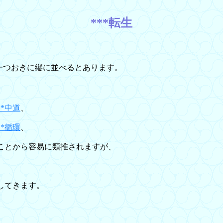
***転生
一つおきに縦に並べるとあります。
**中道
、
**循環
、
ことから容易に類推されますが、
してきます。