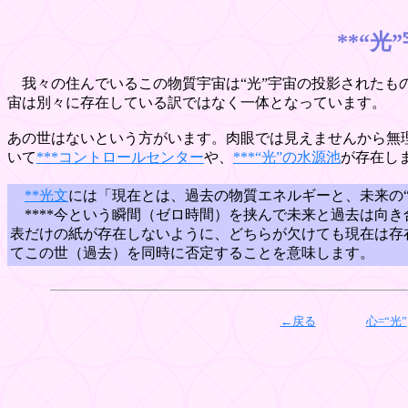
**“
我々の住んでいるこの物質宇宙は“光”宇宙の投影されたもの
宙は別々に存在している訳ではなく一体となっています。
あの世はないという方がいます。肉眼では見えませんから無理
いて
***コントロールセンター
や、
***“光”の水源池
が存在し
**光文
には「現在とは、過去の物質エネルギーと、未来の
****今という瞬間（ゼロ時間）を挟んで未来と過去は向き
表だけの紙が存在しないように、どちらが欠けても現在は存
てこの世（過去）を同時に否定することを意味します。
←戻る
心=“光”