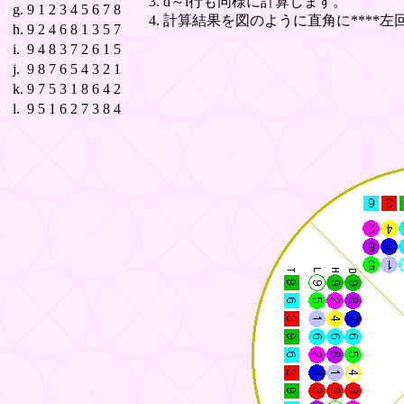
d～l行も同様に計算します。
g.
9
1
2
3
4
5
6
7
8
計算結果を図のように直角に****左
h.
9
2
4
6
8
1
3
5
7
i.
9
4
8
3
7
2
6
1
5
j.
9
8
7
6
5
4
3
2
1
k.
9
7
5
3
1
8
6
4
2
l.
9
5
1
6
2
7
3
8
4