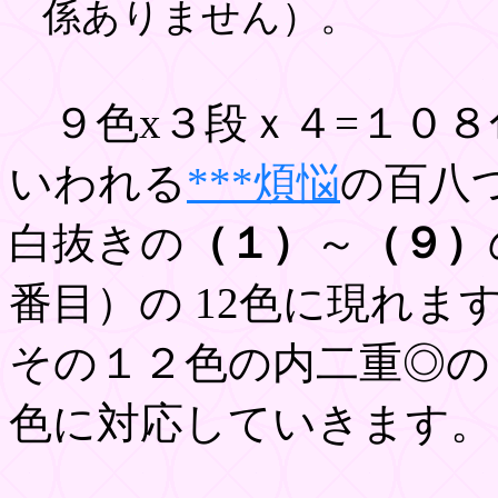
係ありません）。
９色x３段ｘ４=１０８
いわれる
***煩悩
の百八
白抜きの
（１）
～
（９）
番目）の 12色に現れま
その１２色の内二重◎の
色に対応していきます。