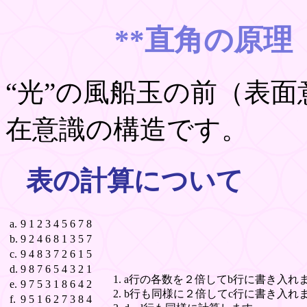
**直角の原
“光”の風船玉の前（表
在意識の構造です。
表の計算について
a.
9
1
2
3
4
5
6
7
8
b.
9
2
4
6
8
1
3
5
7
c.
9
4
8
3
7
2
6
1
5
d.
9
8
7
6
5
4
3
2
1
a行の各数を２倍してb行に書き入れ
e.
9
7
5
3
1
8
6
4
2
b行も同様に２倍してc行に書き入れ
f.
9
5
1
6
2
7
3
8
4