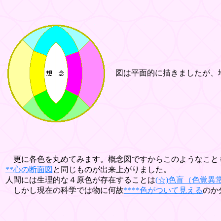
図は平面的に描きましたが、地
更に各色を丸めてみます。概念図ですからこのようなこと
**心の断面図
と同じものが出来上がりました。
人間には生理的な４原色が存在することは
(☆)色盲（色覚異
しかし現在の科学では物に何故
****色がついて見える
のか