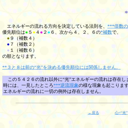
エネルギーの流れる方向を決定している法則を、
***倍数
優先順位は
●
５
●
４
●
２
●
６、次から４、２、６の
*補数
で、
●
９（補数４）
●
７（補数２）
●
１（補数６）
の順となります。
**３と８は前の“光”を決める優先順位には関係しません。
この５４２６の流れ以外に“光”エネルギーの流れは存在し
時には、一見したところ
***逆流現象
の様な現象も起こりま
エネルギーの流れに一切の例外は存在しません。
←戻る
心=“光”