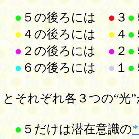
●
５の後ろには
●
３
●
●
４の後ろには
●
４
●
●
２の後ろには
●
２
●
●
６の後ろには
●
１
●
とそれぞれ各３つの“光”
●
５だけは潜在意識の
*