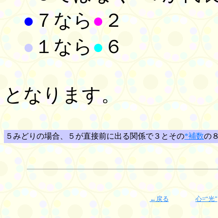
●
７なら
●
２
●
１なら
●
６
となります。
５みどりの場合、５が直接前に出る関係で３とその
*補数
の
←戻る
心=“光”