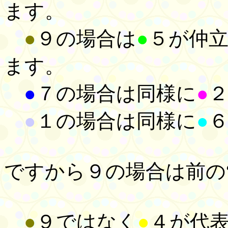
ます。
●
９の場合は
●
５が仲
ます。
●
７の場合は同様に
●
●
１の場合は同様に
●
ですから９の場合は前の
●
９ではなく
●
４が代