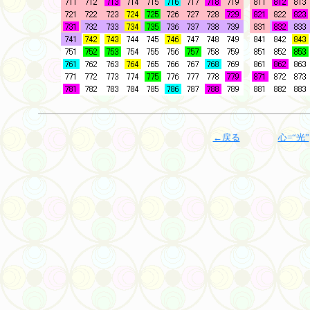
←戻る
心=“光”